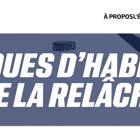
À PROPOS
L'
QUES D’HAB
E LA RELÂC