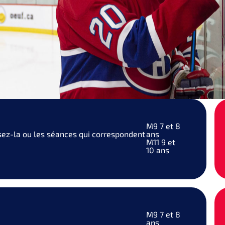
M9
7 et 8
sez-la ou les séances qui correspondent
ans
M11
9 et
10 ans
M9
7 et 8
ans