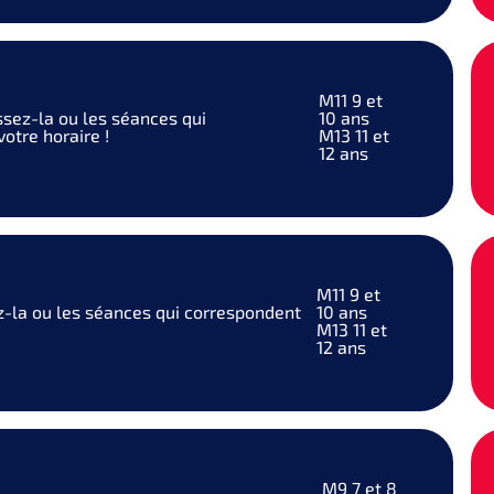
M11
9 et
ssez-la ou les séances qui
10 ans
otre horaire !
M13
11 et
12 ans
M11
9 et
z-la ou les séances qui correspondent
10 ans
M13
11 et
12 ans
M9
7 et 8