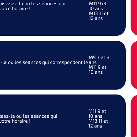
oisissez-la ou les séances qui
M11
9 et
otre horaire !
10 ans
M13
11 et
12 ans
M9
7 et 8
-la ou les séances qui correspondent le
ans
M11
9 et
10 ans
M11
9 et
ssez-la ou les séances qui
10 ans
otre horaire !
M13
11 et
12 ans