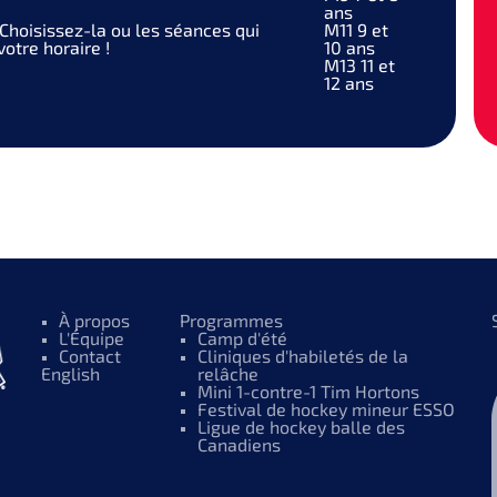
ans
Choisissez-la ou les séances qui
M11
9 et
otre horaire !
10 ans
M13
11 et
12 ans
À propos
Programmes
L'Équipe
Camp d'été
Contact
Cliniques d'habiletés de la
English
relâche
Mini 1-contre-1 Tim Hortons
Festival de hockey mineur ESSO
Ligue de hockey balle des
Canadiens